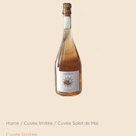
Mai
quantity
Home
/
Cuvée limitée
/ Cuvée Soleil de Mai
Cuvée limitée